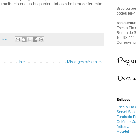
u molts els que us hi apunteu, tot això ho hem de fer entre
Si voleu po
podeu fer-h
Assistenta
Escola Pia
Ronda de Sa
Tel. 93.441
ntari:
Correu-e: 
Inici
Missatges més antics
Enllaços
Escola Pia
Servei Solid
Fundació Ed
Colònies Jo
Adhara
Mou-te!