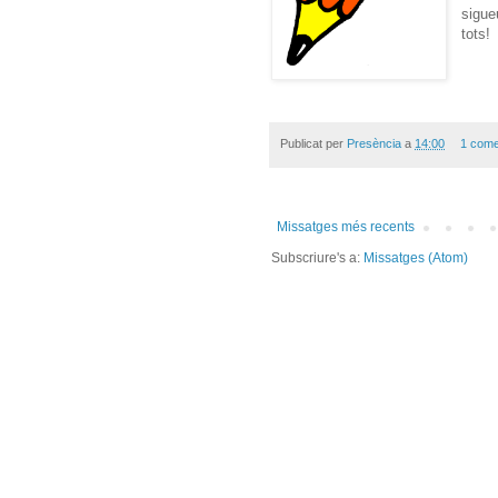
sigue
tots!
Publicat per
Presència
a
14:00
1 come
Missatges més recents
Subscriure's a:
Missatges (Atom)