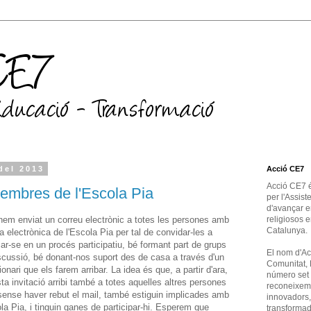
del 2013
Acció CE7
Acció CE7 é
membres de l'Escola Pia
per l'Assist
d'avançar en
hem enviat un correu electrònic a totes les persones amb
religiosos e
Catalunya.
a electrònica de l'Escola Pia per tal de convidar-les a
car-se en un procés participatiu, bé formant part de grups
El nom d'Ac
scussió, bé donant-nos suport des de casa a través d'un
Comunitat, 
ionari que els farem arribar. La idea és que, a partir d'ara,
número set 
ta invitació arribi també a totes aquelles altres persones
reconeixem 
sense haver rebut el mail, també estiguin implicades amb
innovadors, 
ola Pia, i tinguin ganes de participar-hi. Esperem que
transformado