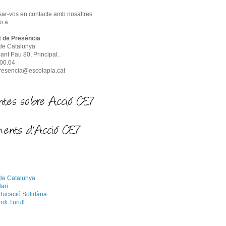
sar-vos en contacte amb nosaltres
o a:
t de Presència
 de Catalunya
nt Pau 80, Principal.
.00.04
presencia@escolapia.cat
 de Catalunya
ari
ucació Solidària
rdi Turull